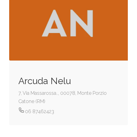
Arcuda Nelu
7, Via Massarossa.., 00078, Monte Porzio
Catone (RM)
06 87462423