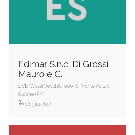
Edimar S.n.c. Di Grossi
Mauro e C.
1, Via Castel Vecchio, 00078, Monte Porzio
Catone (RM)
06 9447647