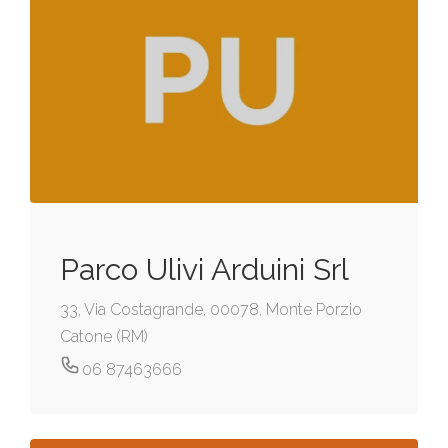
Parco Ulivi Arduini Srl
33, Via Costagrande, 00078, Monte Porzio
Catone (RM)
06 87463666