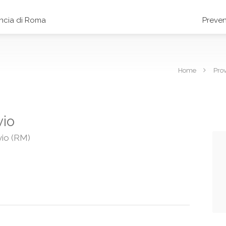
incia di Roma
Preven
Home
Pro
vio
vio (RM)