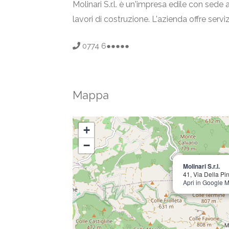
Molinari S.r.l. è un'impresa edile con sede 
lavori di costruzione. L'azienda offre servi
0774 6●●●●●
Mappa
+
−
Molinari S.r.l.
41, Via Della Pi
Apri in Google 