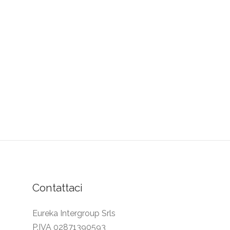
Contattaci
Eureka Intergroup Srls
P.IVA 02871390593