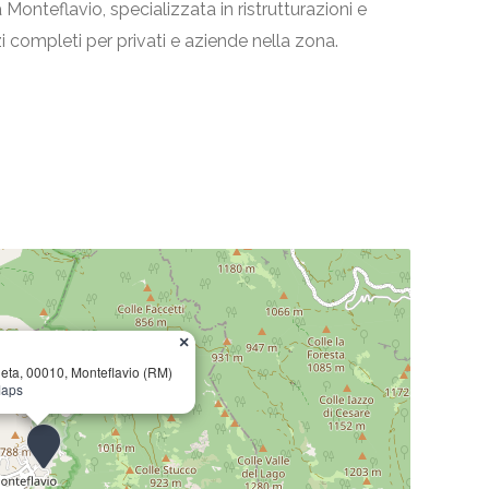
a Monteflavio, specializzata in ristrutturazioni e
zi completi per privati e aziende nella zona.
×
neta, 00010, Monteflavio (RM)
Maps