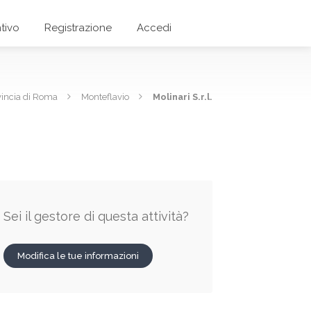
tivo
Registrazione
Accedi
vincia di Roma
Monteflavio
Molinari S.r.l.
Sei il gestore di questa attività?
Modifica le tue informazioni