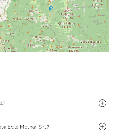
l.?
sa Edile Molinari S.r.l.?