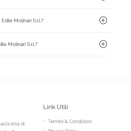
dile Molinari S.r.l.?
le Molinari S.r.l.?
Link Utili
Termini & Condizioni
asta lista di