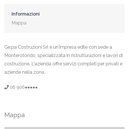
Informazioni
Mappa
Ge.pa Costruzioni Srl è un'impresa edile con sede a
Monterotondo, specializzata in ristrutturazioni e lavori di
costruzione. L'azienda offre servizi completi per privati e
aziende nella zona.
06 906●●●●●
Mappa