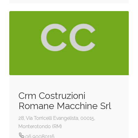
Crm Costruzioni
Romane Macchine Srl
28, Via Torricelli Evangelista, 00015,
Monterotondo (RM)
06 90080116