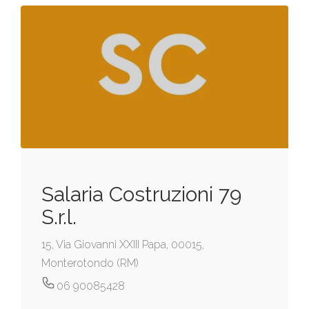
Salaria Costruzioni 79
S.r.l.
15, Via Giovanni XXIII Papa, 00015,
Monterotondo (RM)
06 90085428