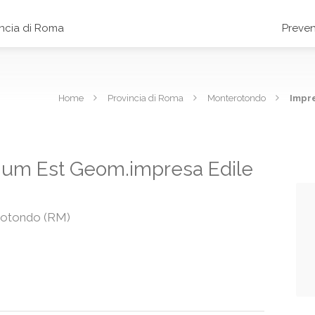
incia di Roma
Preven
Home
Provincia di Roma
Monterotondo
Impre
num Est Geom.impresa Edile
erotondo (RM)