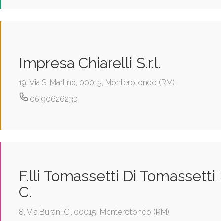
Impresa Chiarelli S.r.l.
19, Via S. Martino, 00015, Monterotondo (RM)
06 90626230
F.lli Tomassetti Di Tomassetti
C.
8, Via Burani C., 00015, Monterotondo (RM)