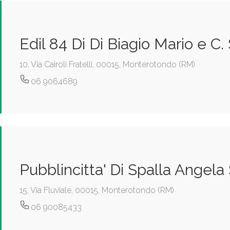
Edil 84 Di Di Biagio Mario e C.
10, Via Cairoli Fratelli, 00015, Monterotondo (RM)
06 9064689
Pubblincitta' Di Spalla Angela 
15, Via Fluviale, 00015, Monterotondo (RM)
06 90085433