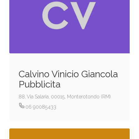
Calvino Vinicio Giancola
Pubblicita
88, Via Salaria, 00015, Monterotondo (RM)
06 90085433