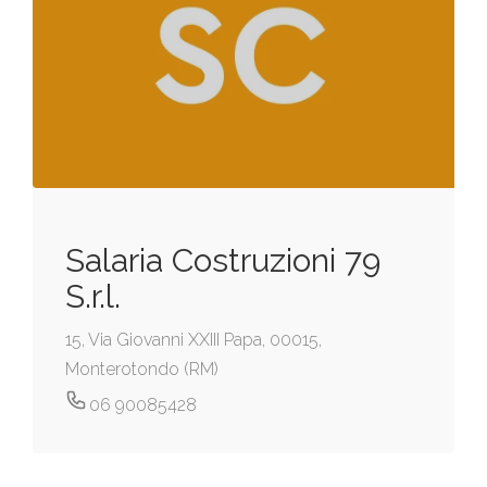
Salaria Costruzioni 79
S.r.l.
15, Via Giovanni XXIII Papa, 00015,
Monterotondo (RM)
06 90085428