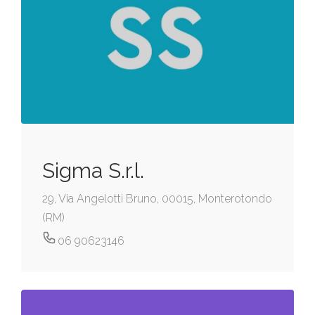
Sigma S.r.l.
29, Via Angelotti Bruno, 00015, Monterotondo
(RM)
06 90623146