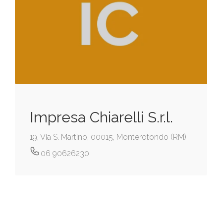
Impresa Chiarelli S.r.l.
19, Via S. Martino, 00015, Monterotondo (RM)
06 90626230