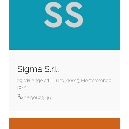
Sigma S.r.l.
29, Via Angelotti Bruno, 00015, Monterotondo
(RM)
06 90623146