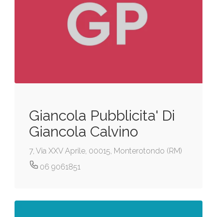
Giancola Pubblicita' Di
Giancola Calvino
7, Via XXV Aprile, 00015, Monterotondo (RM)
06 9061851