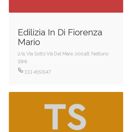
Edilizia In Di Fiorenza
Mario
2/a, Via Sotto Via Del Mare, 00048, Nettuno
(RM)
333 4551547