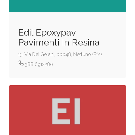
Edil Epoxypav
Pavimenti In Resina
13, Via Dei Gerani, 00048, Nettuno (RM)
388 6912280