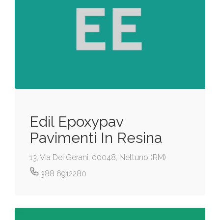
Edil Epoxypav
Pavimenti In Resina
13, Via Dei Gerani, 00048, Nettuno (RM)
388 6912280