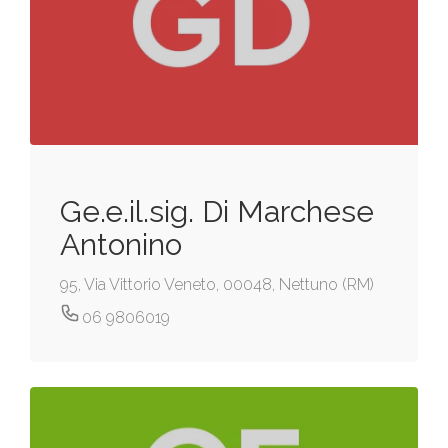
Ge.e.il.sig. Di Marchese
Antonino
95, Via Vittorio Veneto, 00048, Nettuno (RM)
06 9806019