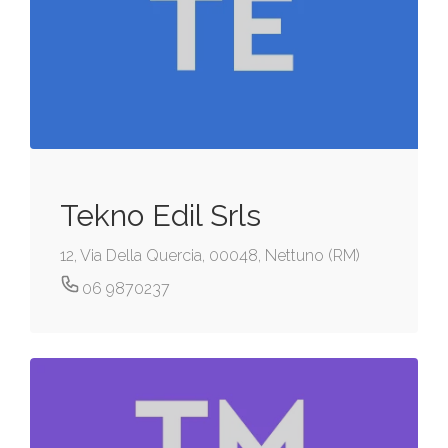
Tekno Edil Srls
12, Via Della Quercia, 00048, Nettuno (RM)
06 9870237