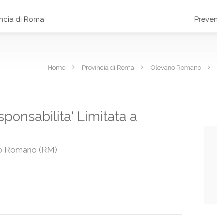
incia di Roma
Preven
Home
Provincia di Roma
Olevano Romano
ponsabilita' Limitata a
no Romano (RM)