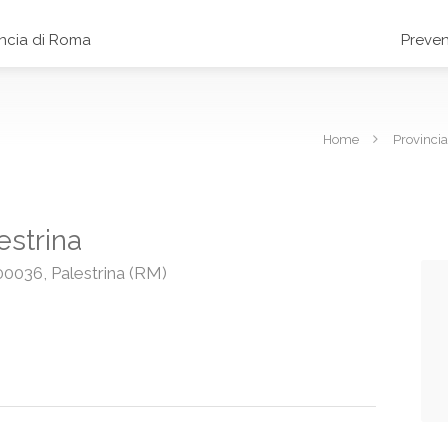
incia di Roma
Preven
Home
Provinci
estrina
 00036, Palestrina (RM)