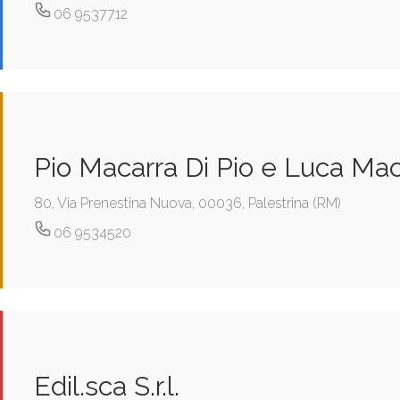
06 9537712
Pio Macarra Di Pio e Luca Maca
80, Via Prenestina Nuova, 00036, Palestrina (RM)
06 9534520
Edil.sca S.r.l.