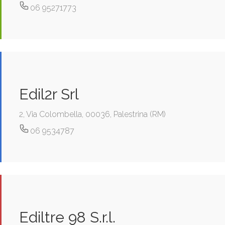
06 95271773
Edil2r Srl
2, Via Colombella, 00036, Palestrina (RM)
06 9534787
Ediltre 98 S.r.l.