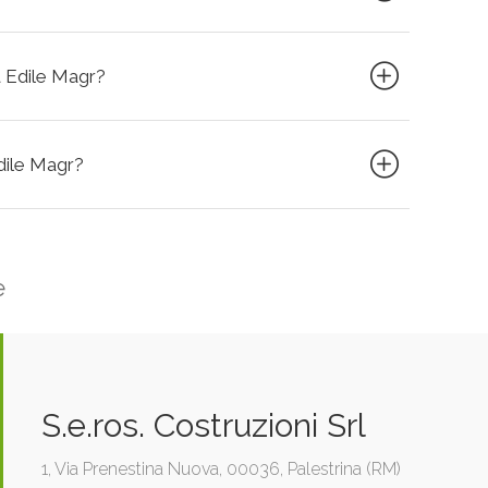
a Edile Magr?
Edile Magr?
e
S.e.ros. Costruzioni Srl
1, Via Prenestina Nuova, 00036, Palestrina (RM)