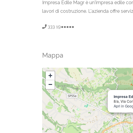
Impresa Edile Magr è un'impresa edile con s
lavori di costruzione. L'azienda offre servi
333 19●●●●●
Mappa
+
−
Impresa Ed
8/a, Via Cor
Apri in Goo