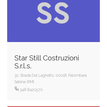
Star Still Costruzioni
S.r.l.s.
32, Strada Del Laghetto, 00018, Palombara
Sabina (RM)
348 8420570