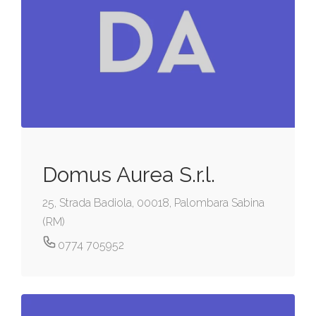
Domus Aurea S.r.l.
25, Strada Badiola, 00018, Palombara Sabina
(RM)
0774 705952