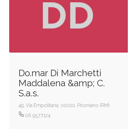
Do.mar Di Marchetti
Maddalena &amp; C.
S.a.s.
49, Via Empolitana, 00020, Pisoniano (RM)
06 9577124