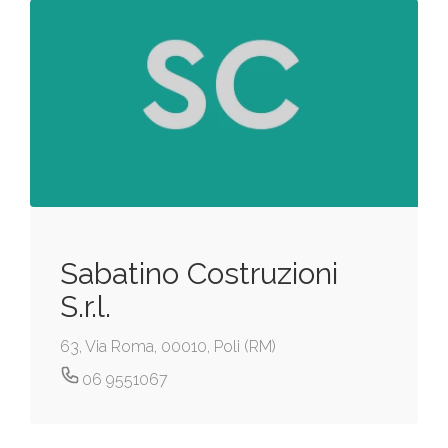
Sabatino Costruzioni
S.r.l.
63, Via Roma, 00010, Poli (RM)
06 9551067