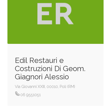
Edil Restauri e
Costruzioni Di Geom.
Giagnori Alessio
Via Giovanni XXIII, 00010, Poli (RM)
06 9551051