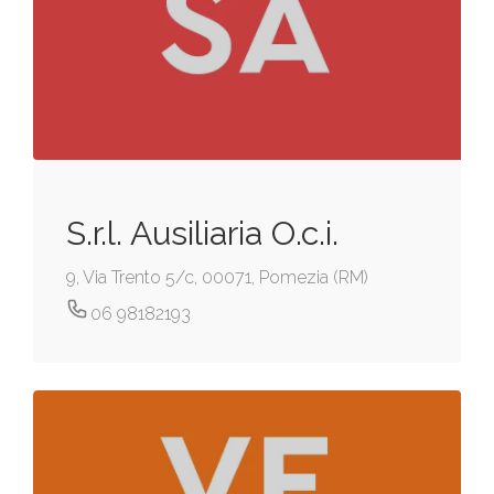
S.r.l. Ausiliaria O.c.i.
9, Via Trento 5/c, 00071, Pomezia (RM)
06 98182193