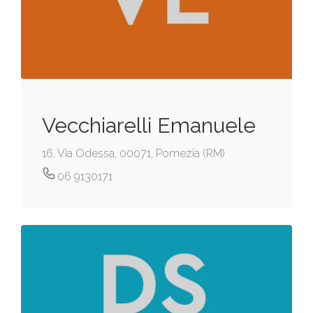
Vecchiarelli Emanuele
16, Via Odessa, 00071, Pomezia (RM)
06 9130171