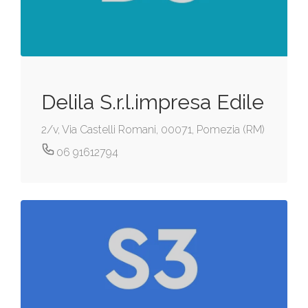
Delila S.r.l.impresa Edile
2/v, Via Castelli Romani, 00071, Pomezia (RM)
06 91612794