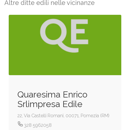
Altre ditte edili nelle vicinanze
Quaresima Enrico
Srlimpresa Edile
22, Via Castelli Romani, 00071, Pomezia (RM)
328 5962058