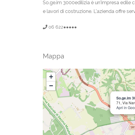
So.ge.im 3000edilizia è un'impresa edile c
e lavori di costruzione. L'azienda offre ser
06 622●●●●●
Mappa
+
−
So.ge.im 3
71, Via Na
Apri in Go