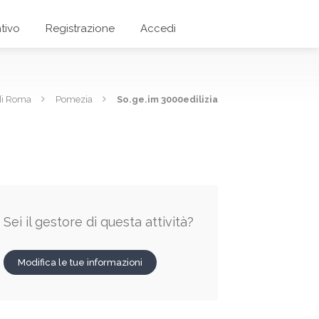
tivo
Registrazione
Accedi
di Roma
Pomezia
So.ge.im 3000edilizia
Sei il gestore di questa attività?
Modifica le tue informazioni