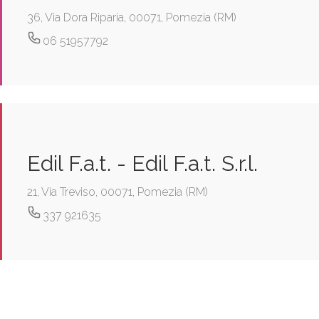
36, Via Dora Riparia, 00071, Pomezia (RM)
06 51957792
Edil F.a.t. - Edil F.a.t. S.r.l.
21, Via Treviso, 00071, Pomezia (RM)
337 921635