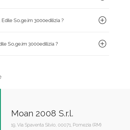
 Edile So.ge.im 3000edilizia ?
dile So.ge.im 3000edilizia ?
e
Moan 2008 S.r.l.
19, Via Spaventa Silvio, 00071, Pomezia (RM)