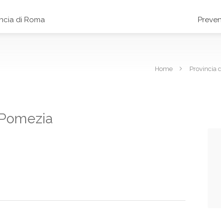
incia di Roma
Preven
Home
Provincia 
a Pomezia