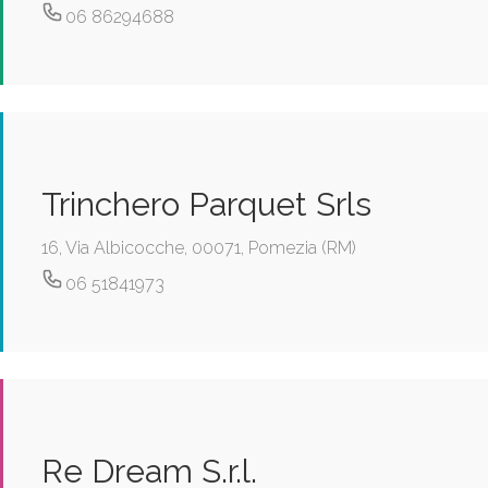
06 86294688
Trinchero Parquet Srls
16, Via Albicocche, 00071, Pomezia (RM)
06 51841973
Re Dream S.r.l.