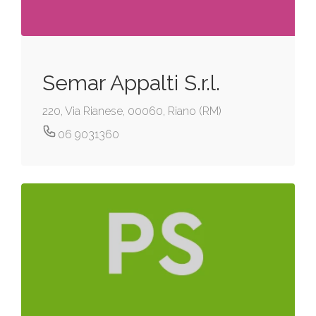
Semar Appalti S.r.l.
220, Via Rianese, 00060, Riano (RM)
06 9031360