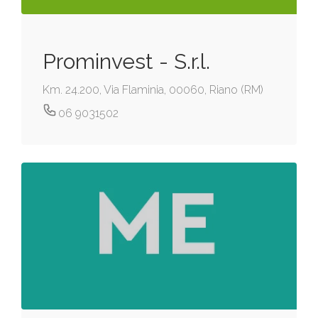
Prominvest - S.r.l.
Km. 24.200, Via Flaminia, 00060, Riano (RM)
06 9031502