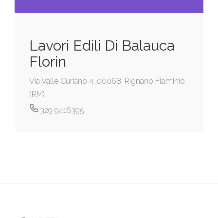
Lavori Edili Di Balauca
Florin
Via Valle Curiano 4, 00068, Rignano Flaminio
(RM)
329 9416395