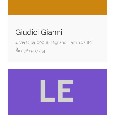
Giudici Gianni
4, Via Cilea, 00068, Rignano Flaminio (RM)
0761 507754