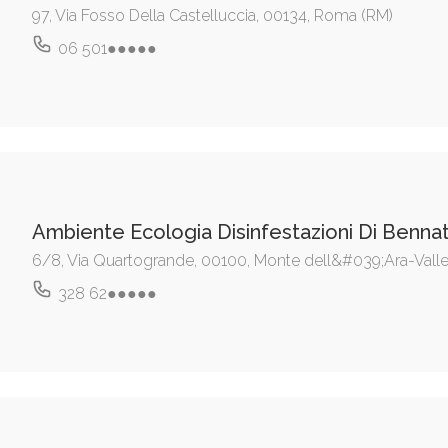
97, Via Fosso Della Castelluccia, 00134, Roma (RM)
06 501●●●●●
Ambiente Ecologia Disinfestazioni Di Benna
6/8, Via Quartogrande, 00100, Monte dell&#039;Ara-Vall
328 62●●●●●