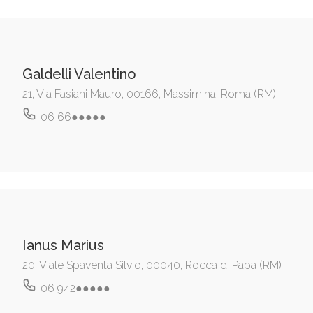
Galdelli Valentino
21, Via Fasiani Mauro, 00166, Massimina, Roma (RM)
06 66●●●●●
Ianus Marius
20, Viale Spaventa Silvio, 00040, Rocca di Papa (RM)
06 942●●●●●