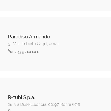
Paradiso Armando
51, Via Umberto Cagni, 00121
333 97●●●●●
R-tubi S.p.a.
28, Via Duse Eleonora, 00197, Roma (RM)