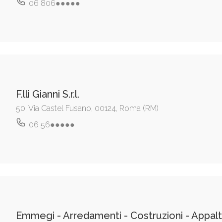
06 806●●●●●
F.lli Gianni S.r.l.
50, Via Castel Fusano, 00124, Roma (RM)
06 56●●●●●
Emmegi - Arredamenti - Costruzioni - Appalti -