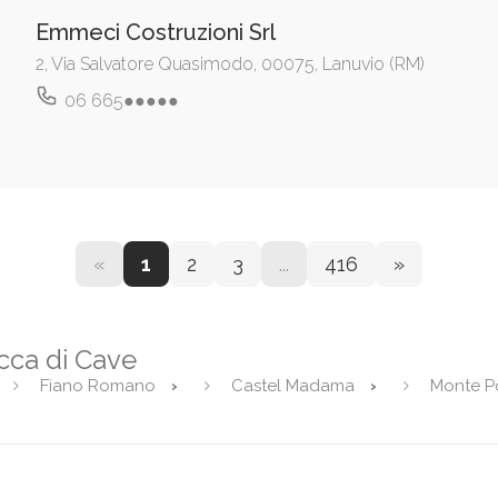
Emmeci Costruzioni Srl
2, Via Salvatore Quasimodo, 00075, Lanuvio (RM)
06 665●●●●●
«
1
2
3
...
416
»
occa di Cave
Fiano Romano
Castel Madama
Monte P