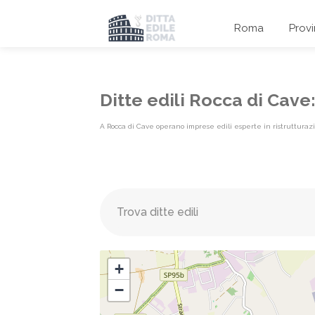
Roma
Prov
Ditte edili Rocca di Cav
A Rocca di Cave operano imprese edili esperte in ristrutturazion
Elenco imprese edili {label}
+
−