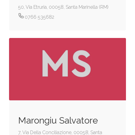
50, Via Etruria, 00058, Santa Marinella (RM)
0766 535682
Marongiu Salvatore
7, Via Della Conciliazione, 00058, Santa