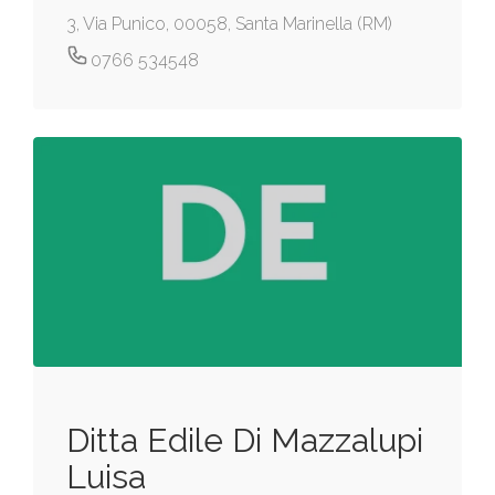
3, Via Punico, 00058, Santa Marinella (RM)
0766 534548
Ditta Edile Di Mazzalupi
Luisa