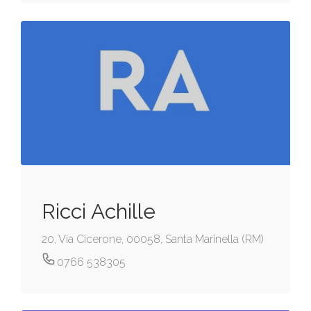
Ricci Achille
20, Via Cicerone, 00058, Santa Marinella (RM)
0766 538305