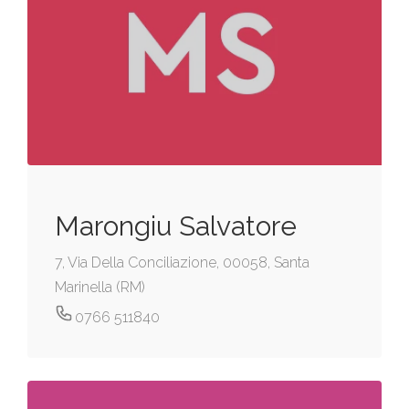
Marongiu Salvatore
7, Via Della Conciliazione, 00058, Santa
Marinella (RM)
0766 511840