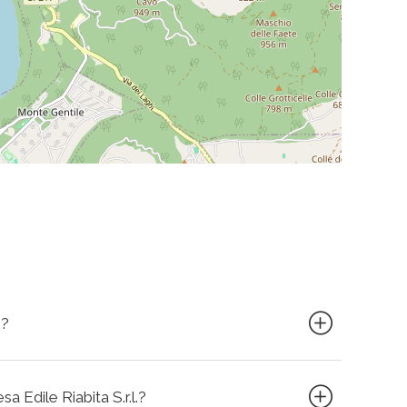
.?
sa Edile Riabita S.r.l.?