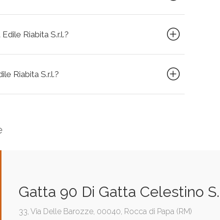
dile Riabita S.r.l.?
le Riabita S.r.l.?
e
Gatta 90 Di Gatta Celestino S.
33, Via Delle Barozze, 00040, Rocca di Papa (RM)