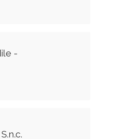
ile -
S.n.c.