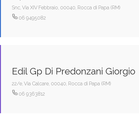
Snc, Via XIV Febbraio, 00040, Rocca di Papa (RM)
06 9495082
Edil Gp Di Predonzani Giorgio
22/e, Via Calcare, 00040, Rocca di Papa (RM)
06 9363812