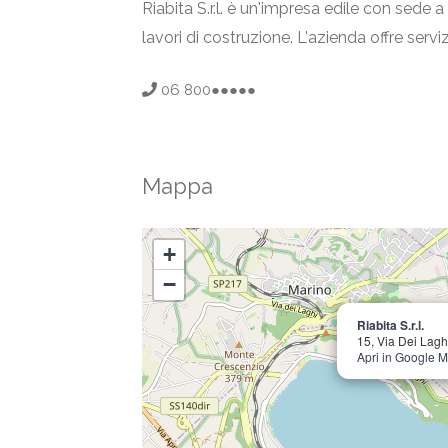
Riabita S.r.l. è un'impresa edile con sede a
lavori di costruzione. L'azienda offre servi
06 800●●●●●
Mappa
+
−
Riabita S.r.l.
15, Via Dei Lag
Apri in Google 