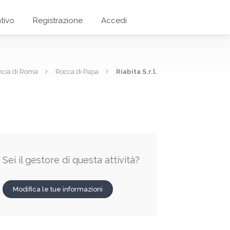
tivo
Registrazione
Accedi
ncia di Roma
Rocca di Papa
Riabita S.r.l.
Sei il gestore di questa attività?
Modifica le tue informazioni