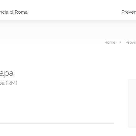
incia di Roma
Preven
Home
Provi
Papa
apa (RM)