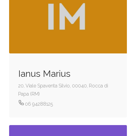
Ianus Marius
20, Viale Spaventa Silvio, 00040, Rocca di
Papa (RM)
06 94288125