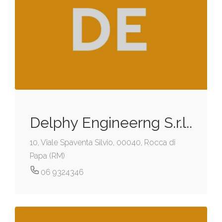
Delphy Engineerng S.r.l..
10, Viale Spaventa Silvio, 00040, Rocca di
Papa (RM)
06 9324346