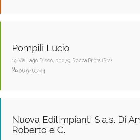
Pompili Lucio
14, Via Lago D'iseo, 00079, Rocca Priora (RM)
06 9461444
Nuova Edilimpianti S.a.s. Di A
Roberto e C.