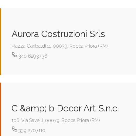
Aurora Costruzioni Srls
Piazza Garibaldi 11, 00079, Rocca Priora (RM)
340 6293736
C &amp; b Decor Art S.n.c.
106, Via Savelli, 00079, Rocca Priora (RM)
339 2707110