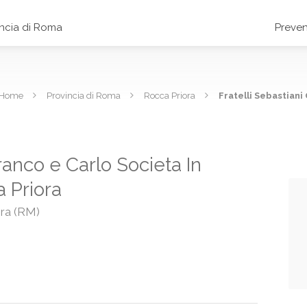
incia di Roma
Preven
Home
Provincia di Roma
Rocca Priora
Fratelli Sebastiani
franco e Carlo Societa In
 Priora
ora (RM)