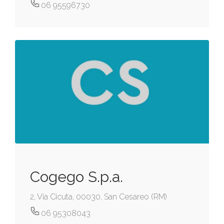
06 95596730
Cogego S.p.a.
2, Via Cicuta, 00030, San Cesareo (RM)
06 95308043