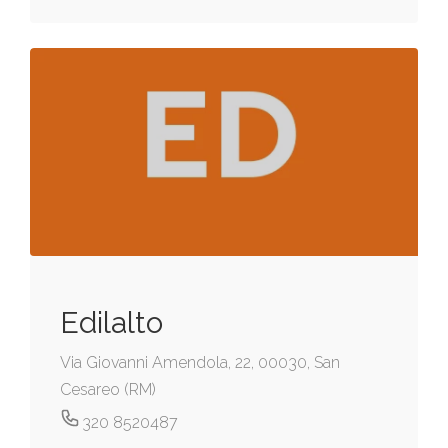
Edilalto
Via Giovanni Amendola, 22, 00030, San
Cesareo (RM)
320 8520487