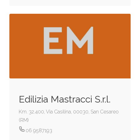
Edilizia Mastracci S.r.l.
Km. 32.400, Via Casilina, 00030, San Cesareo
(RM)
06 9587193