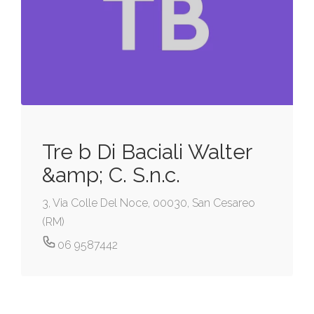
Tre b Di Baciali Walter
&amp; C. S.n.c.
3, Via Colle Del Noce, 00030, San Cesareo
(RM)
06 9587442