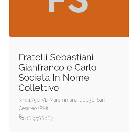
Fratelli Sebastiani
Gianfranco e Carlo
Societa In Nome
Collettivo
Km. 1.750, Via Maremmana, 00030, San
Cesareo (RM)
06 9588067