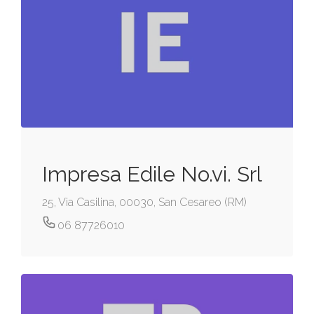
Impresa Edile No.vi. Srl
25, Via Casilina, 00030, San Cesareo (RM)
06 87726010