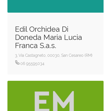
Edil Orchidea Di
Doneda Maria Lucia
Franca S.a.s.
3, Via Castagneto, 00030, San Cesareo (RM)
06 95595034