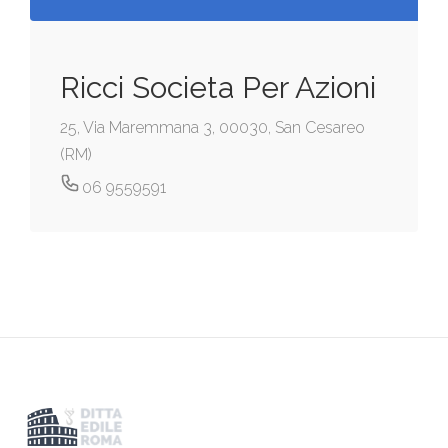
Ricci Societa Per Azioni
25, Via Maremmana 3, 00030, San Cesareo
(RM)
06 9559591