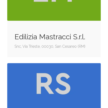
Edilizia Mastracci S.r.l.
Snc, Via Trieste, 00030, San Cesareo (RM)