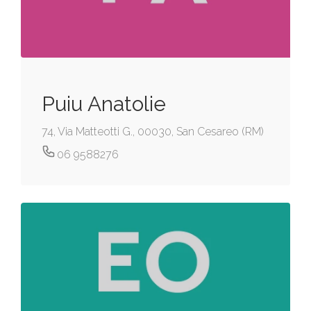
Puiu Anatolie
74, Via Matteotti G., 00030, San Cesareo (RM)
06 9588276