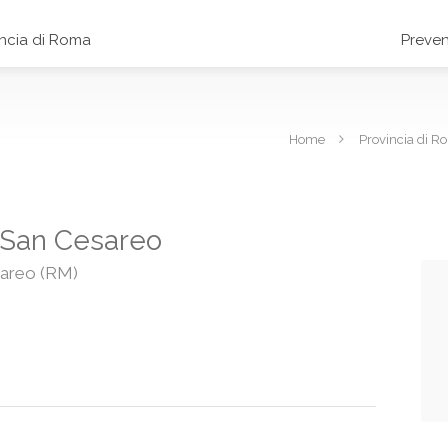
incia di Roma
Preven
Home
Provincia di R
a San Cesareo
sareo (RM)