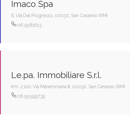
Imaco Spa
6, Via Del Progresso, 00030, San Cesareo (RM)
06 9581613
Le.pa. Immobiliare S.r.l.
Km. 2.100, Via Maremmana III, 00030, San Cesareo (RM)
06 95599739