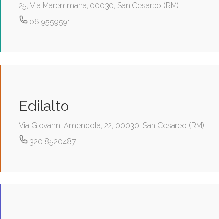
25, Via Maremmana, 00030, San Cesareo (RM)
06 9559591
Edilalto
Via Giovanni Amendola, 22, 00030, San Cesareo (RM)
320 8520487