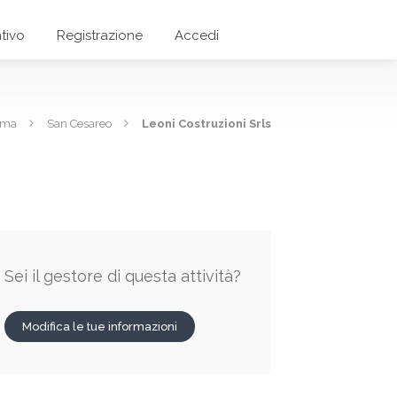
tivo
Registrazione
Accedi
oma
San Cesareo
Leoni Costruzioni Srls
Sei il gestore di questa attività?
Modifica le tue informazioni