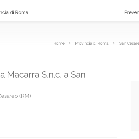
incia di Roma
Preven
Home
Provincia di Roma
San Cesar
a Macarra S.n.c. a San
 Cesareo (RM)