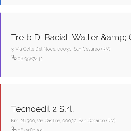
Tre b Di Baciali Walter &amp; C
3, Via Colle Del Noce, 00030, San Cesareo (RM)
06 9587442
Tecnoedil 2 S.r.l.
Km. 26.300, Via Casilina, 00030, San Cesareo (RM)
06 9589303