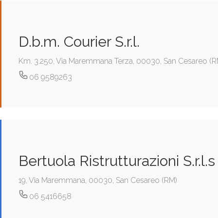
D.b.m. Courier S.r.l.
Km. 3.250, Via Maremmana Terza, 00030, San Cesareo (R
06 9589263
Bertuola Ristrutturazioni S.r.l.s
19, Via Maremmana, 00030, San Cesareo (RM)
06 5416658