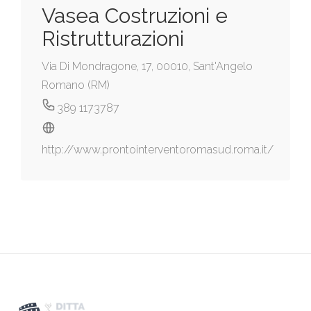
Vasea Costruzioni e
Ristrutturazioni
Via Di Mondragone, 17, 00010, Sant'Angelo
Romano (RM)
389 1173787
http://www.prontointerventoromasud.roma.it/