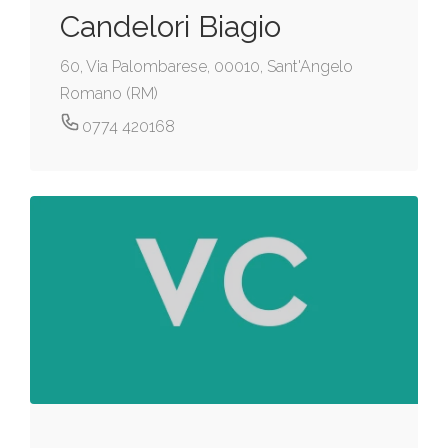
Candelori Biagio
60, Via Palombarese, 00010, Sant'Angelo
Romano (RM)
0774 420168