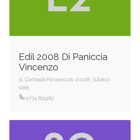
Edil 2008 Di Paniccia
Vincenzo
11, Contrada Porcareccia, 00028, Subiaco
(RM)
0774 829162