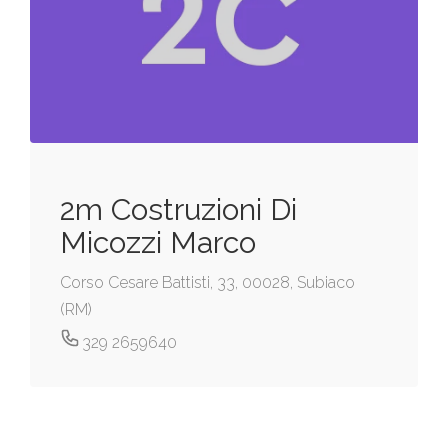
2m Costruzioni Di
Micozzi Marco
Corso Cesare Battisti, 33, 00028, Subiaco
(RM)
329 2659640