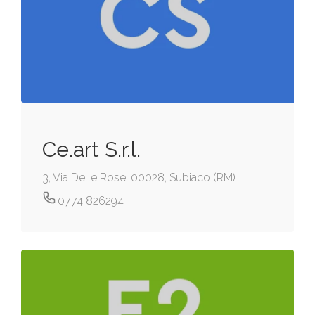
Ce.art S.r.l.
3, Via Delle Rose, 00028, Subiaco (RM)
0774 826294