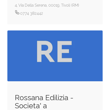
4, Via Della Serena, 00019, Tivoli (RM)
0774 382442
Rossana Edilizia -
Societa' a