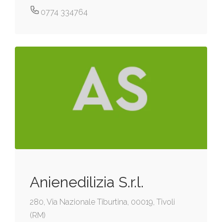
0774 334764
Anienedilizia S.r.l.
280, Via Nazionale Tiburtina, 00019, Tivoli
(RM)