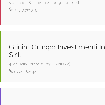
Via Jacopo Sansovino 2, 00019, Tivoli (RM)
346 8077646
Grinim Gruppo Investimenti Im
S.r.l.
4, Via Della Serena, 00019, Tivoli (RM)
0774 382442