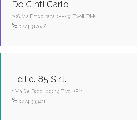
De Cinti Carlo
206, Via Empolitana, 00019, Tivoli (RM)
0774 317048
Edil.c. 85 S.r.l.
1, Via Dei Faggi, 00019, Tivoli (RM)
0774 333411