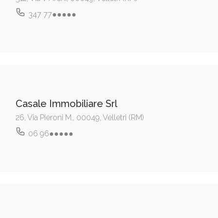
347 77●●●●●
Casale Immobiliare Srl
26, Via Pieroni M., 00049, Velletri (RM)
06 96●●●●●