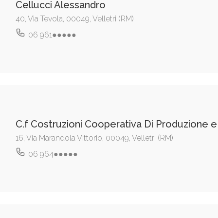
Cellucci Alessandro
40, Via Tevola, 00049, Velletri (RM)
06 961●●●●●
C.f Costruzioni Cooperativa Di Produzione e
16, Via Marandola Vittorio, 00049, Velletri (RM)
06 964●●●●●