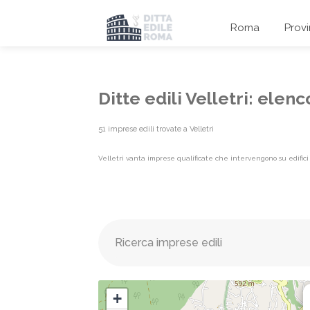
Roma
Prov
Ditte edili Velletri: ele
51 imprese edili trovate a Velletri
Velletri vanta imprese qualificate che intervengono su edifici p
Elenco imprese edili {label}
+