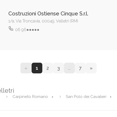
Costruzioni Ostiense Cinque S.r.l.
1/a, Via Troncavia, 00049, Velletri (RM)
06 96●●●●●
«
1
2
3
...
7
»
lletri
Carpineto Romano
San Polo dei Cavalieri