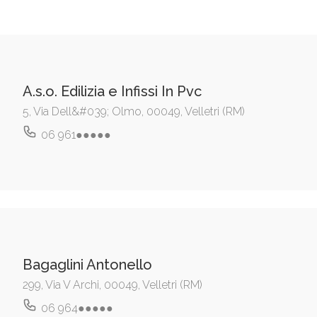
A.s.o. Edilizia e Infissi In Pvc
5, Via Dell&#039; Olmo, 00049, Velletri (RM)
06 961●●●●●
Bagaglini Antonello
299, Via V Archi, 00049, Velletri (RM)
06 964●●●●●