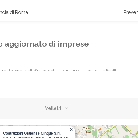
incia di Roma
Preven
nco aggiornato di imprese
rivati e commerciali, offrendo servizi di ristrutturazione completi e affidabili.
Velletri
×
Costruzioni Ostiense Cinque S.r.l.
1/a, Via Troncavia, 00049, Velletri (RM)