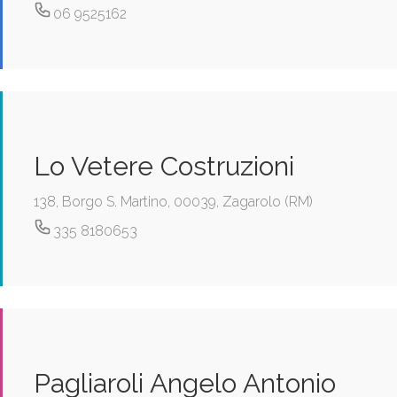
06 9525162
Lo Vetere Costruzioni
138, Borgo S. Martino, 00039, Zagarolo (RM)
335 8180653
Pagliaroli Angelo Antonio