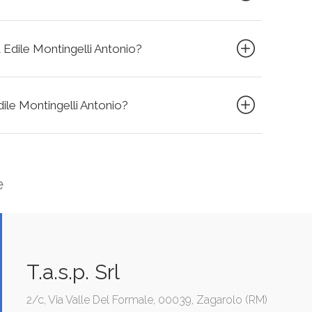
a Edile Montingelli Antonio?
Edile Montingelli Antonio?
e
T.a.s.p. Srl
2/c, Via Valle Del Formale, 00039, Zagarolo (RM)