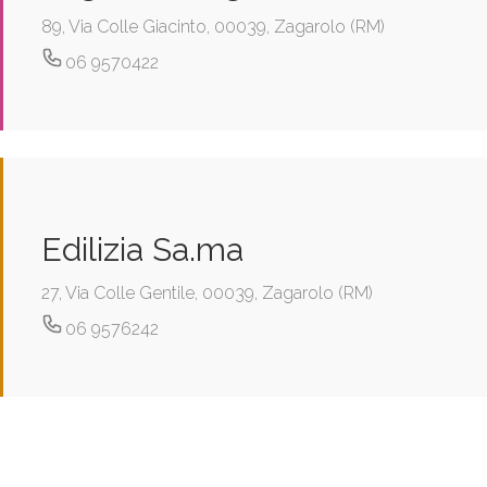
89, Via Colle Giacinto, 00039, Zagarolo (RM)
06 9570422
Edilizia Sa.ma
27, Via Colle Gentile, 00039, Zagarolo (RM)
06 9576242