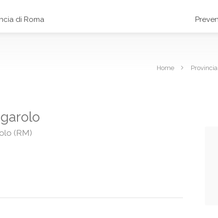
incia di Roma
Preven
Home
Provinci
agarolo
rolo (RM)