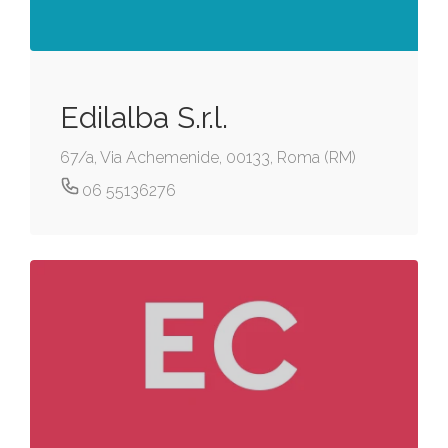
Edilalba S.r.l.
67/a, Via Achemenide, 00133, Roma (RM)
06 55136276