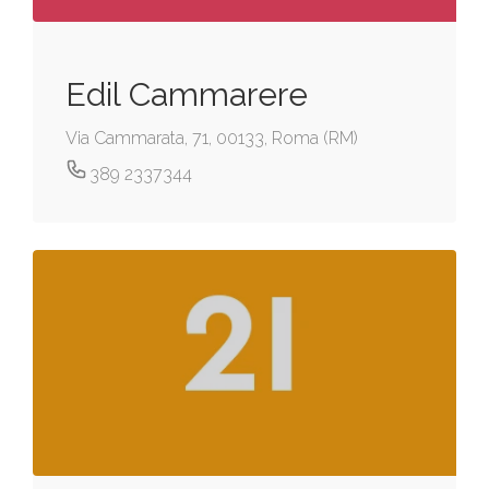
Edil Cammarere
Via Cammarata, 71, 00133, Roma (RM)
389 2337344