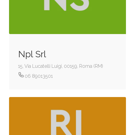
Npl Srl
15, Via Lucatelli Luigi, 00159, Roma (RM)
06 89013501