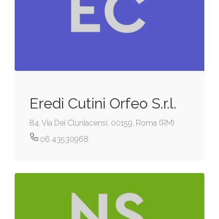
Eredi Cutini Orfeo S.r.l.
84, Via Dei Cluniacensi, 00159, Roma (RM)
06 43530968