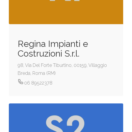
Regina Impianti e
Costruzioni S.r.l.
98, Via Del Forte Tiburtino, 00159, Villaggio
Breda, Roma (RM)
06 89522378