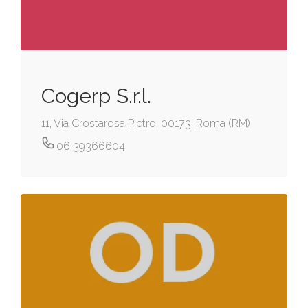
Cogerp S.r.l.
11, Via Crostarosa Pietro, 00173, Roma (RM)
06 39366604