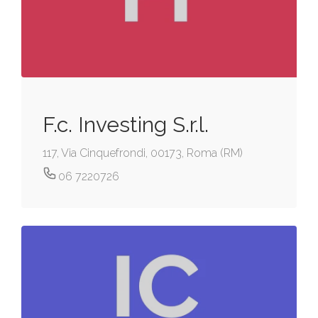
F.c. Investing S.r.l.
117, Via Cinquefrondi, 00173, Roma (RM)
06 7220726