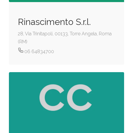
Rinascimento S.r.l.
28, Via Trinitapoli, 00133, Torre Angela, Roma
(RM)
06 64834700