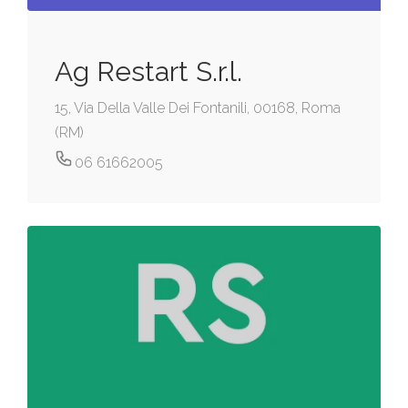
Ag Restart S.r.l.
15, Via Della Valle Dei Fontanili, 00168, Roma
(RM)
06 61662005