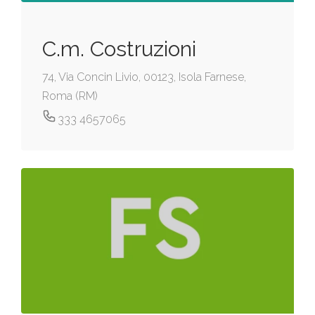
C.m. Costruzioni
74, Via Concin Livio, 00123, Isola Farnese,
Roma (RM)
333 4657065