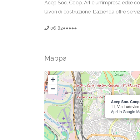
Acep Soc. Coop. Arl è un'impresa edile con
lavori di costruzione. L'azienda offre servi
06 82●●●●●
Mappa
+
−
Acep Soc. Coop.
11, Via Ludovic
Apri in Google 