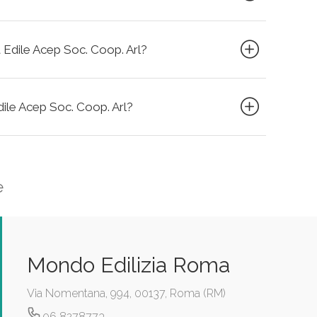
a Edile Acep Soc. Coop. Arl?
Edile Acep Soc. Coop. Arl?
e
Mondo Edilizia Roma
Via Nomentana, 994, 00137, Roma (RM)
06 8278773