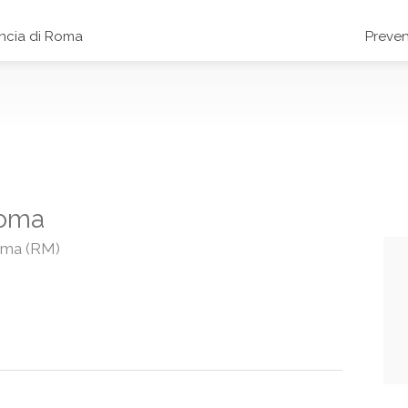
incia di Roma
Preven
Roma
Roma (RM)