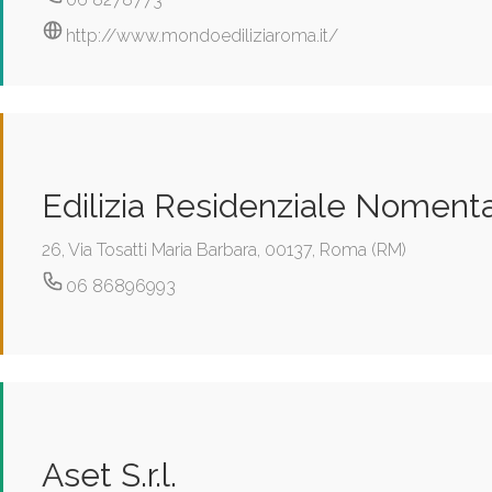
http://www.mondoediliziaroma.it/
Edilizia Residenziale Noment
26, Via Tosatti Maria Barbara, 00137, Roma (RM)
06 86896993
Aset S.r.l.