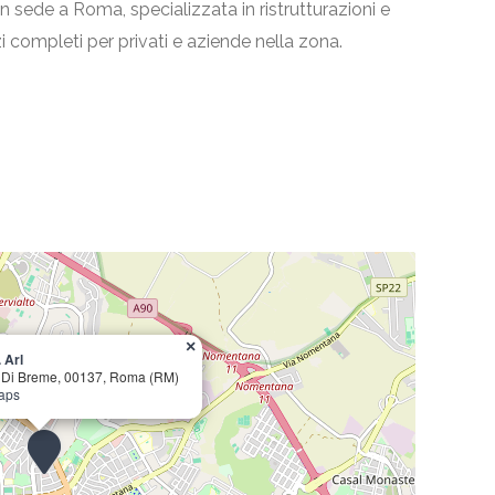
 sede a Roma, specializzata in ristrutturazioni e
zi completi per privati e aziende nella zona.
×
 Arl
o Di Breme, 00137, Roma (RM)
Maps