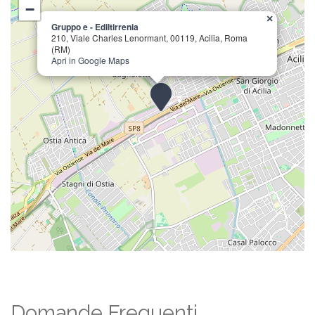
−
×
Gruppo e - Ediltirrenia
210, Viale Charles Lenormant, 00119, Acilia, Roma
(RM)
Apri in Google Maps
Domande Frequenti