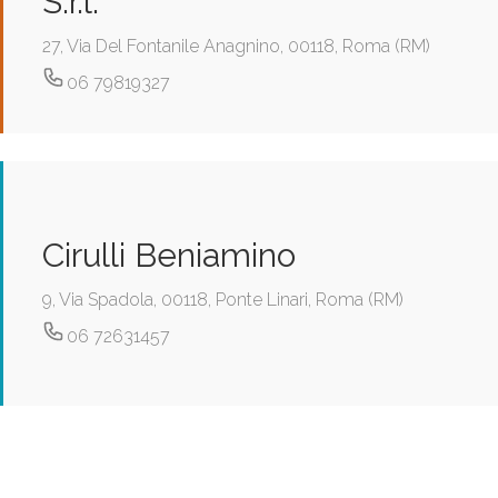
S.r.l.
27, Via Del Fontanile Anagnino, 00118, Roma (RM)
06 79819327
Cirulli Beniamino
9, Via Spadola, 00118, Ponte Linari, Roma (RM)
06 72631457