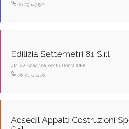
06 79847192
Edilizia Settemetri 81 S.r.l
412, Via Anagnina, 00118, Roma (RM)
06 30323278
Acsedil Appalti Costruzioni Spe