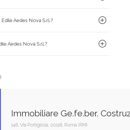
 Edile Aedes Nova S.r.l.?
dile Aedes Nova S.r.l.?
e
Immobiliare Ge.fe.ber. Costruz
146, Via Portigliola, 00118, Roma (RM)