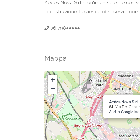
Aedes Nova S.r.l. è un'impresa edile con se
di costruzione. L'azienda offre servizi com
06 798●●●●●
Mappa
+
−
Aedes Nova S.r.l.
64, Via Del Casal
Apri in Google M