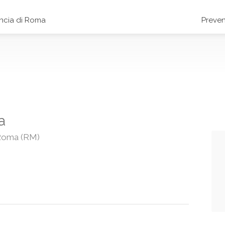
incia di Roma
Preven
a
, Roma (RM)