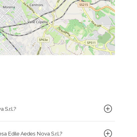
 S.r.l.?
esa Edile Aedes Nova S.r.l.?