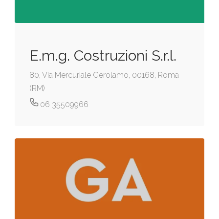
E.m.g. Costruzioni S.r.l.
80, Via Mercuriale Gerolamo, 00168, Roma
(RM)
06 35509966