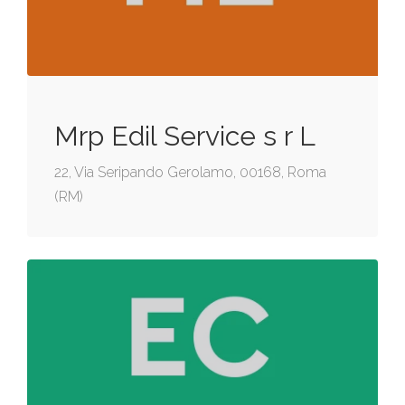
Mrp Edil Service s r L
22, Via Seripando Gerolamo, 00168, Roma
(RM)