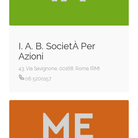
I. A. B. SocietÀ Per
Azioni
43, Via Savignone, 00168, Roma (RM)
06 5200157