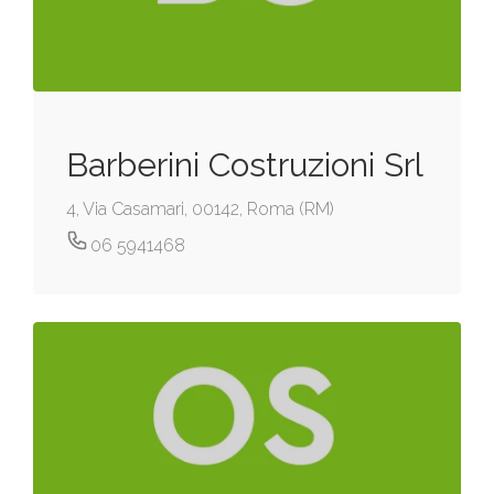
Barberini Costruzioni Srl
4, Via Casamari, 00142, Roma (RM)
06 5941468