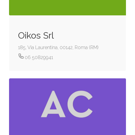
Oikos Srl
185, Via Laurentina, 00142, Roma (RM)
06 50829941