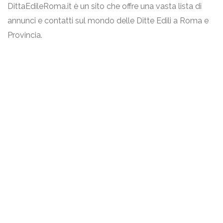
DittaEdileRoma.it è un sito che offre una vasta lista di
annunci e contatti sul mondo delle Ditte Edili a Roma e
Provincia.
Link Utili
Termini & Condizioni
Privacy Policy
Contattaci
Eureka Intergroup Srls
P.IVA 02871390593
info@dittaedileroma.it