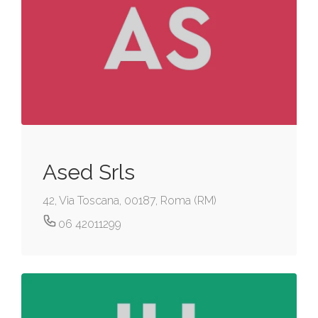
Ased Srls
42, Via Toscana, 00187, Roma (RM)
06 42011299