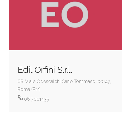
Edil Orfini S.r.l.
68, Viale Odescalchi Carlo Tommaso, 00147,
Roma (RM)
06 7001435