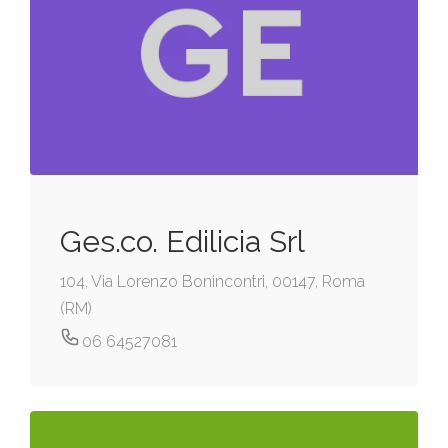
Ges.co. Edilicia Srl
104, Via Lorenzo Bonincontri, 00147, Roma
(RM)
06 64527081