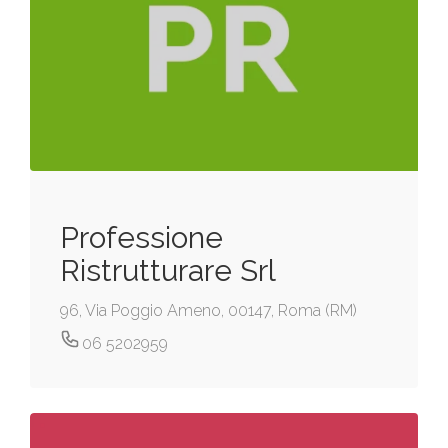
Professione
Ristrutturare Srl
96, Via Poggio Ameno, 00147, Roma (RM)
06 5202959