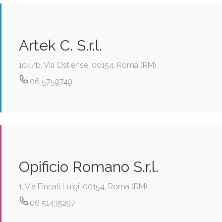
Artek C. S.r.l.
104/b, Via Ostiense, 00154, Roma (RM)
06 5759749
Opificio Romano S.r.l.
1, Via Fincati Luigi, 00154, Roma (RM)
06 51435297