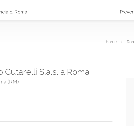
incia di Roma
Preven
Home
Ro
 Cutarelli S.a.s. a Roma
oma (RM)