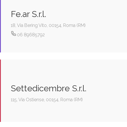
Fe.ar S.r.l.
18, Via Bering Vito, 00154, Roma (RM)
06 89685792
Settedicembre S.r.l.
115, Via Ostiense, 00154, Roma (RM)